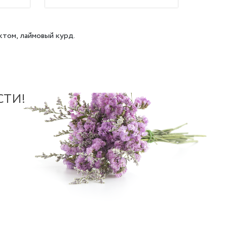
ктом, лаймовый курд.
СТИ!