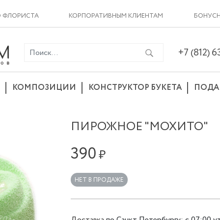
О ФЛОРИСТА
КОРПОРАТИВНЫМ КЛИЕНТАМ
БОНУСН
+7 (812) 
КОМПОЗИЦИИ
КОНСТРУКТОР БУКЕТА
ПОДА
ПИРОЖНОЕ "МОХИТО"
390
₽
НЕТ В ПРОДАЖЕ
Доставка
по
Санкт Петербургу
:
с 07:00 у