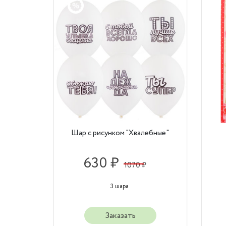
Шар с рисунком "Хвалебные"
630 ₽
1070 ₽
3 шара
Заказать