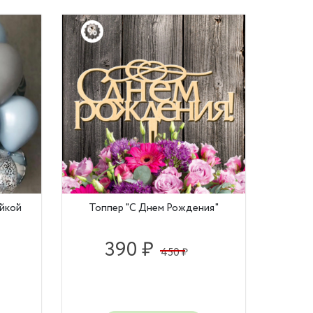
айкой
Топпер "С Днем Рождения"
390 ₽
450 ₽