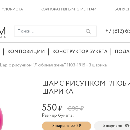
О ФЛОРИСТА
КОРПОРАТИВНЫМ КЛИЕНТАМ
БОНУСН
+7 (812) 
КОМПОЗИЦИИ
КОНСТРУКТОР БУКЕТА
ПОДА
Шар с рисунком "Любимая жена" 1103-1915 - 3 шарика
ШАР С РИСУНКОМ "ЛЮБИМА
ШАРИКА
550
₽
890 ₽
Размер букета:
3 шарика - 550 ₽
5 шариков - 89