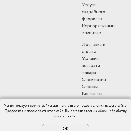
Услуги
свадебного
флориста
Корпоративным
клиентам
Доставка и
оплата
Условия
возврата
товара
О компании
Отзывы
Контакты
Мы используем cookie-файлы для наилучшего представления нашего сайта.
Продолжая использовать этот сайт, Вы соглашаетесь на сбор и обработку
файлов cookie.
Политика конфиденциальности
|
Публичная оферта
|
Карта
сайта
ОК