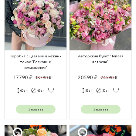
Коробка с цветами в нежных
Авторский букет "Теплая
тонах "Роскошь и
встреча"
великолепие"
17790 ₽
20590 ₽
18790 ₽
24590 ₽
60 см
45 см
55 см
50 см
Заказать
Заказать