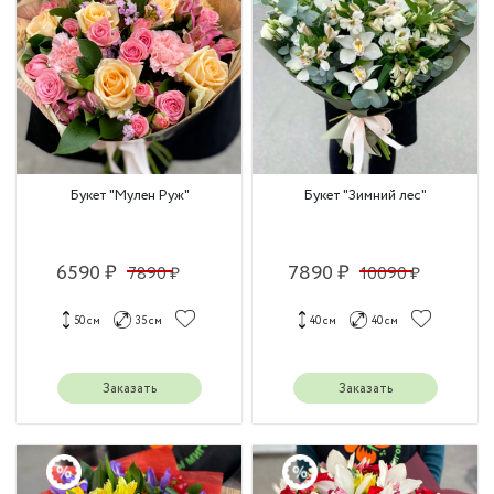
Букет "Мулен Руж"
Букет "Зимний лес"
6590 ₽
7890 ₽
7890 ₽
10090 ₽
50 см
35 см
40 см
40 см
Заказать
Заказать