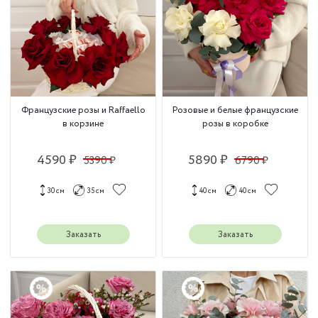
Французские розы и Raffaello
Розовые и белые французские
в корзине
розы в коробке
4590 ₽
5890 ₽
5390 ₽
6790 ₽
30 см
35 см
40 см
40 см
Заказать
Заказать