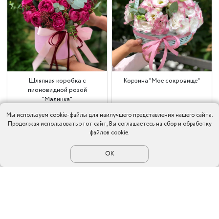
Шляпная коробка с
Корзина "Мое сокровище"
пионовидной розой
"Малинка"
8590 ₽
6690 ₽
9090 ₽
8990 ₽
Мы используем cookie-файлы для наилучшего представления нашего сайта.
Продолжая использовать этот сайт, Вы соглашаетесь на сбор и обработку
файлов cookie.
30 см
25 см
30 см
35 см
ОК
Заказать
Заказать