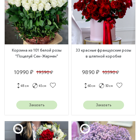
Корзина из 101 белой розы
33 красные французские розы
"Поцелуй Сен‑Жермен"
в шляпной коробке
10990 ₽
9890 ₽
19590 ₽
10590 ₽
48 см
45 см
60 см
50 см
Заказать
Заказать