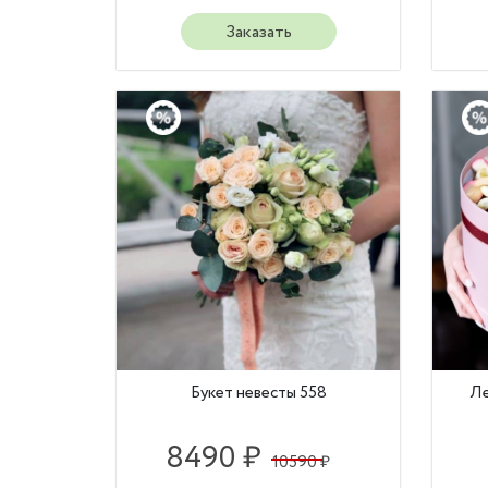
Заказать
Букет невесты 558
Ле
8490 ₽
10590 ₽