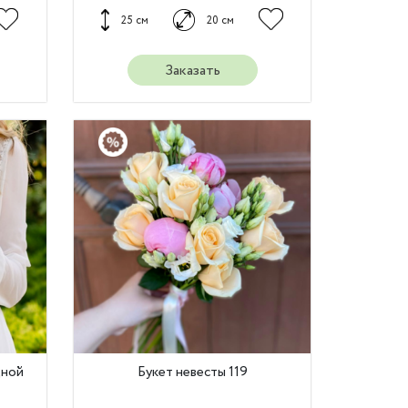
25 см
20 см
Заказать
дной
Букет невесты 119