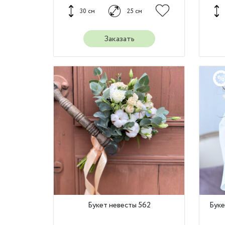
30 см
25 см
Заказать
Букет невесты 562
Буке