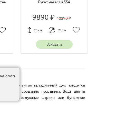
нтем
Букет невесты 554
9890 ₽
10290 ₽
25 см
20 см
Заказать
пользовать
 в воздухе витал праздничный дух придется
анность по созданию праздника. Ведь цветы
учше чем воздушные шарики или бумажные