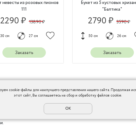
т невесты из розовых пионов
Букет из 5 кустовых хриза
111
"Балтика"
12290 ₽
2790 ₽
13890 ₽
3590 ₽
30 см
27 см
50 см
26 см
Заказать
Заказать
а с живыми цветами
зуем cookie-файлы для наилучшего представления нашего сайта. Продолжая ис
этот сайт, Вы соглашаетесь на сбор и обработку файлов cookie.
 это счастливый день для молодоженов. Но для того, чтобы
ся. Наши флористы с удовольствием возьмут на себя обяз
ОК
 впишутся в любую обстановку, и смотрятся намного л
и.
тернет-магазине вы можете: