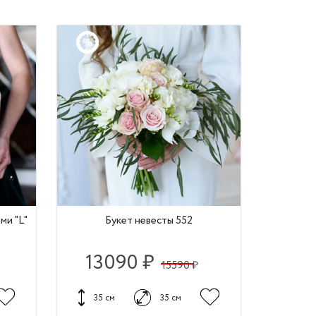
ми "L"
Букет невесты 552
13090 ₽
15590 ₽
35 см
35 см