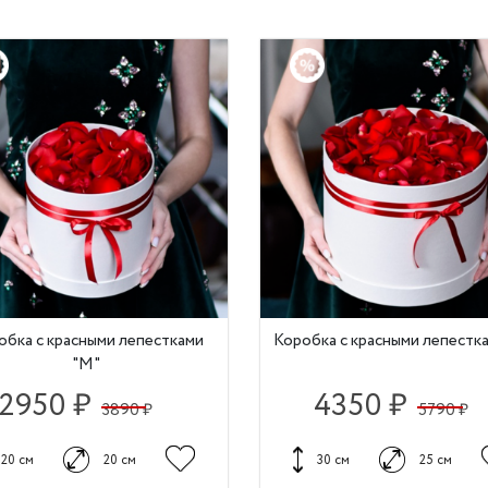
обка с красными лепестками
Коробка с красными лепестка
"М"
2950 ₽
4350 ₽
3890 ₽
5790 ₽
20 см
20 см
30 см
25 см