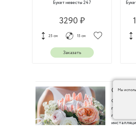
Букет невесты 247
Буке
3290 ₽
25 см
15 см
Заказать
Свадьб
Мы исполь
Свадьба -
потрудить
прекрасно
инсталляци
В нашем ин