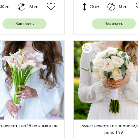
30 см
25 см
20 см
15 см
Заказать
Заказать
т невесты из 19 нежных калл
Букет невесты из пионови
розы 149