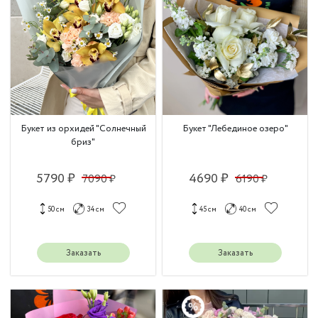
Букет из орхидей "Солнечный
Букет "Лебединое озеро"
бриз"
5790 ₽
4690 ₽
7090 ₽
6190 ₽
50 см
34 см
45 см
40 см
Заказать
Заказать