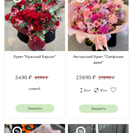
Букет "Красный бархат"
Авторский букет "Симфония
души"
5490 ₽
25890 ₽
6390 ₽
27890 ₽
средний
55 см
50 см
Заказать
Заказать