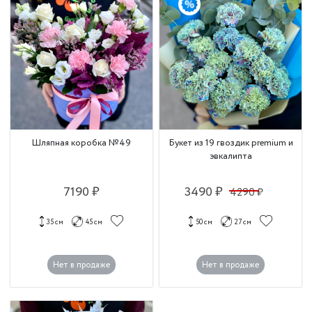
Шляпная коробка №49
Букет из 19 гвоздик premium и
эвкалипта
7190 ₽
3490 ₽
4290 ₽
35 см
45 см
50 см
27 см
Нет в продаже
Нет в продаже