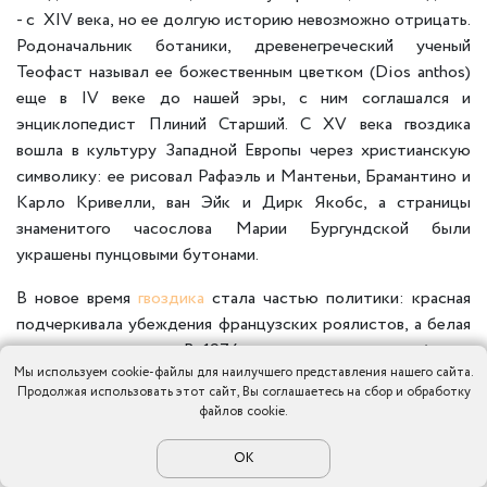
- с XIV века, но ее долгую историю невозможно отрицать.
Родоначальник ботаники, древенегреческий ученый
Теофаст называл ее божественным цветком (Dios anthos)
еще в IV веке до нашей эры, с ним соглашался и
энциклопедист Плиний Старший. С XV века гвоздика
вошла в культуру Западной Европы через христианскую
символику: ее рисовал Рафаэль и Мантеньи, Брамантино и
Карло Кривелли, ван Эйк и Дирк Якобс, а страницы
знаменитого часослова Марии Бургундской были
украшены пунцовыми бутонами.
В новое время
гвоздика
стала частью политики: красная
подчеркивала убеждения французских роялистов, а белая
- немецких эсдеков. В 1974 году именно красная (даже,
Мы используем cookie-файлы для наилучшего представления нашего сайта.
скорее, алая) стала признанным символом левого
Продолжая использовать этот сайт, Вы соглашаетесь на сбор и обработку
Лиссабонского переворота. И с тех пор ее жизнь
файлов cookie.
перевернулась: никаких праздников, только строгие
костюмы, длинные речи и вымпелы – гвоздика
ОК
превратилась в главный цветок партсобраний и скучных