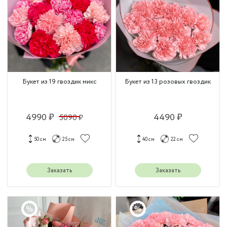
Букет из 19 гвоздик микс
Букет из 13 розовых гвоздик
4990 ₽
4490 ₽
5090 ₽
50 см
25 см
40 см
22 см
Заказать
Заказать