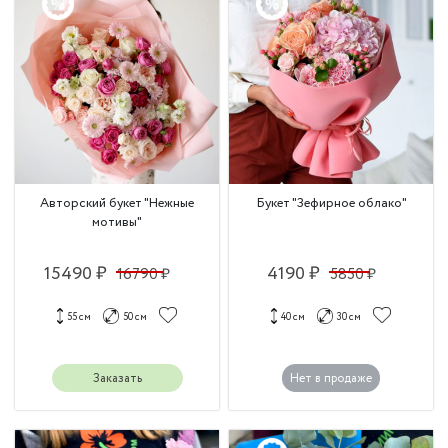
Авторский букет "Нежные
Букет "Зефирное облако"
мотивы"
15490 ₽
4190 ₽
16790 ₽
5850 ₽
55 см
50 см
40 см
30 см
Заказать
Нет в продаже