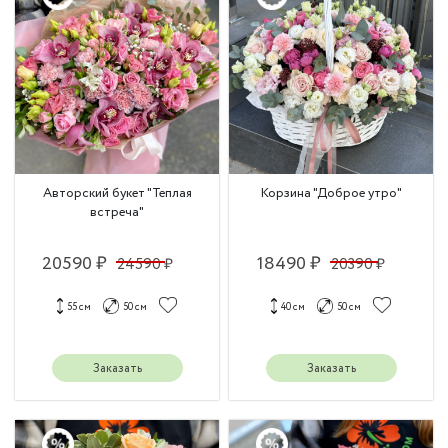
Авторский букет "Теплая
Корзина "Доброе утро"
встреча"
20590 ₽
18490 ₽
24590 ₽
20390 ₽
55 см
50 см
40 см
50 см
Заказать
Заказать