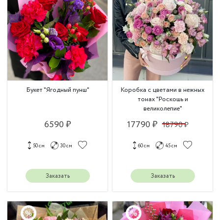
Букет "Ягодный пунш"
Коробка с цветами в нежных
тонах "Роскошь и
великолепие"
6590 ₽
17790 ₽
18790 ₽
50 см
30 см
60 см
45 см
Заказать
Заказать