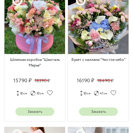
Шляпная коробка "Шанталь
Букет с каллами "Чистое небо"
Мерье"
15790 ₽
16190 ₽
18390 ₽
18490 ₽
50 см
50 см
50 см
47 см
Заказать
Заказать