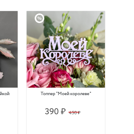
айкой
Топпер "Моей королеве"
390 ₽
450 ₽