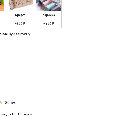
Крафт
Корейка
+390 ₽
+490 ₽
в пленку и ленточку
30 см.
тра до 00:00 ночи