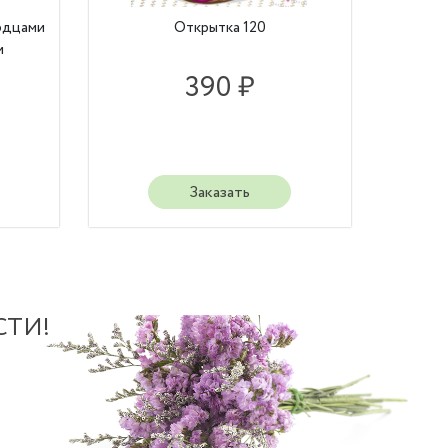
рдцами
Открытка 120
и
390 ₽
Заказать
СТИ!