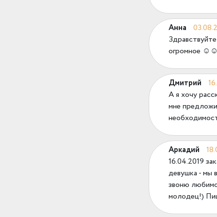
Анна
03.08.
Здравствуйте,
огромное 
Дмитрий
16
А я хочу расс
мне предложи
необходимост
Аркадий
18.
16.04.2019 за
девушка - мы 
звоню любимой
молодец!) Пи