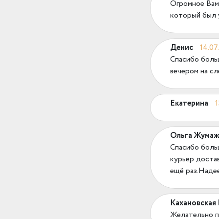
Огромное Вам,
который был у
Денис
14.07
Спасибо больш
вечером на сл
Екатерина
1
Ольга Жумаж
Спасибо боль
курьер доста
ещё раз.Наде
Кахановская
Желательно п