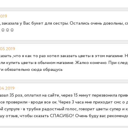
2019
 заказала у Вас букет для сестры. Остались очень довольны, 
☺☺☺☺☺
.05.2019
казать ,что я как то раз хотел заказать цветы в этом магазине. 
ли купить цветы в обычном магазине. Жалко конечно. При сл
и обязательно сюда обращусь
04.2019
казал 35 роз, оплатил на сайте, через 15 минут перезвонила при
все проверили - вроде все ок. Через 3 часа мне приходит смс о 
 супруге - в трубке радостный голос, говорит цветы супер и к
шу отзыв, чтобы сказать СПАСИБО! Очень буду вас рекоменд