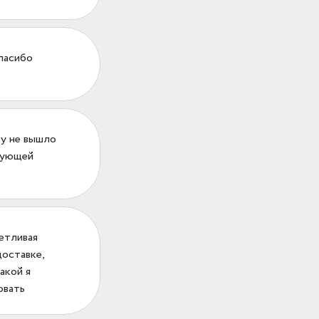
спасибо
Ну не вышло
едующей
ветливая
доставке,
акой я
овать