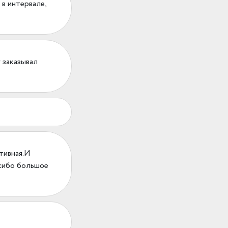
 в интервале,
 заказывал
тивная.И
асибо большое