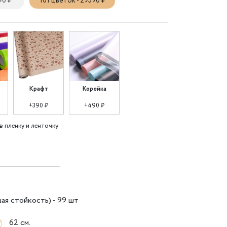
90 ₽
101 цветок - 29590 ₽
Крафт
Корейка
+390 ₽
+490 ₽
в пленку и ленточку
ая стойкость) - 99 шт
62 см.