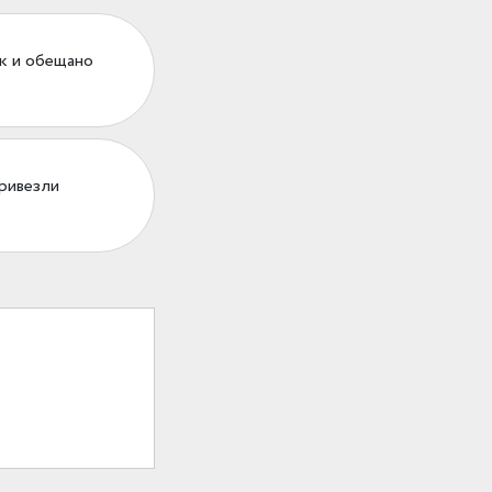
ак и обещано
привезли