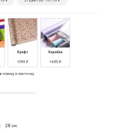
990 ₽
51 цветок - 13790 ₽
Крафт
Корейка
+390 ₽
+490 ₽
в пленку и ленточку
28 см.