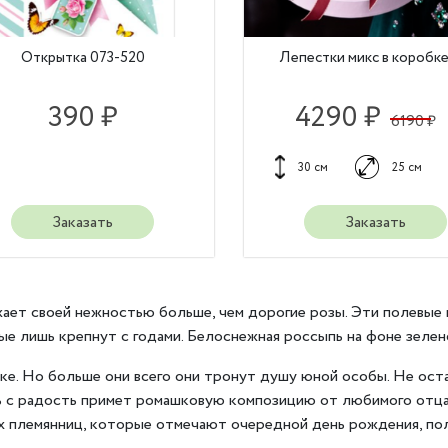
Открытка 073-520
Лепестки микс в коробке
390 ₽
4290 ₽
6190 ₽
30 см
25 см
Заказать
Заказать
ает своей нежностью больше, чем дорогие розы. Эти полевые 
ые лишь крепнут с годами. Белоснежная россыпь на фоне зелен
е. Но больше они всего они тронут душу юной особы. Не ост
ь с радость примет ромашковую композицию от любимого отца,
х племянниц, которые отмечают очередной день рождения, по