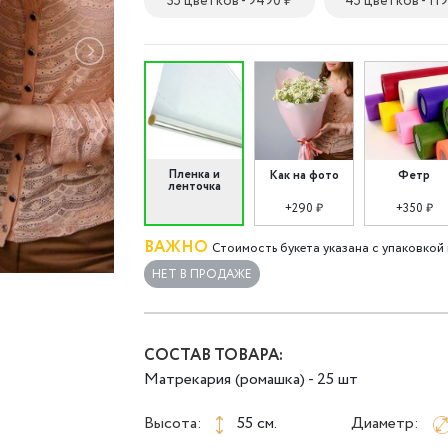
35 цветков - 9490 ₽
45 цветков - 11
Пленка и
Как на фото
Фетр
ленточка
+290 ₽
+350 ₽
ВАЖНО
Стоимость букета указана с упаковкой 
НЕТ В ПРОДАЖЕ
СОСТАВ ТОВАРА:
Матрекария (ромашка) - 25 шт
Высота:
55 см.
Диаметр: