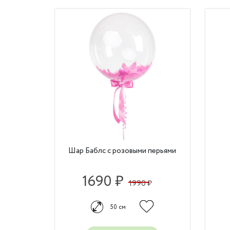
Шар Баблс с розовыми перьями
1690 ₽
1990 ₽
50 см