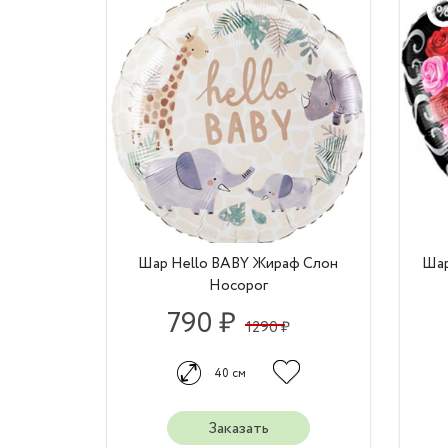
Шар Hello BABY Жираф Слон
Шар
Носорог
790 ₽
1290 ₽
40 см
Заказать