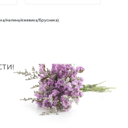
ка/малина/ежевика/брусника).
СТИ!