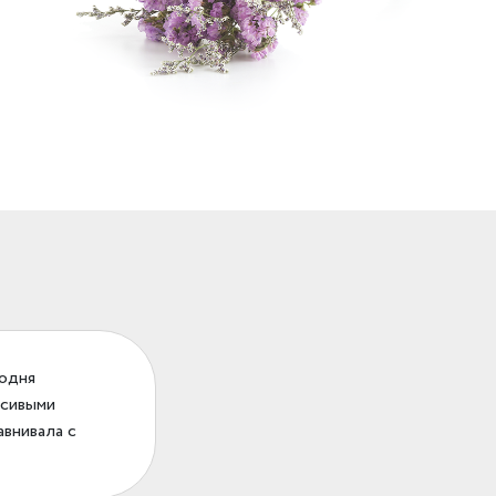
годня
асивыми
авнивала с