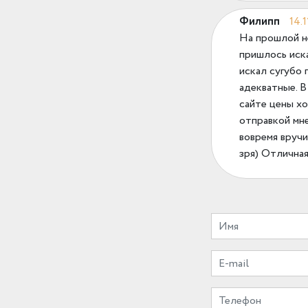
Филипп
14.1
На прошлой не
пришлось иска
искал сугубо 
адекватные. В
сайте цены х
отправкой мн
вовремя вручи
зря) Отлична