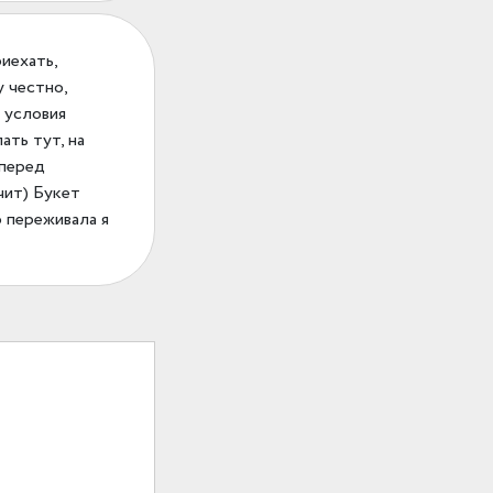
иехать,
у честно,
м условия
ать тут, на
 перед
чит) Букет
о переживала я