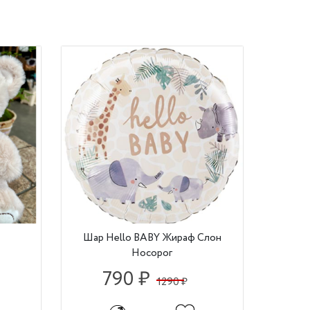
Шар Hello BABY Жираф Слон
Носорог
790 ₽
1290 ₽