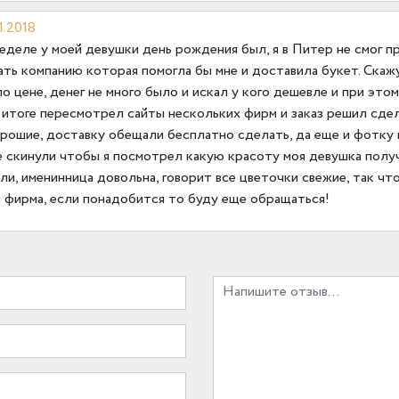
1.2018
деле у моей девушки день рождения был, я в Питер не смог пр
ть компанию которая помогла бы мне и доставила букет. Скаж
по цене, денег не много было и искал у кого дешевле и при это
 итоге пересмотрел сайты нескольких фирм и заказ решил сдел
орошие, доставку обещали бесплатно сделать, да еще и фотку
е скинули чтобы я посмотрел какую красоту моя девушка полу
ли, именинница довольна, говорит все цветочки свежие, так чт
я фирма, если понадобится то буду еще обращаться!