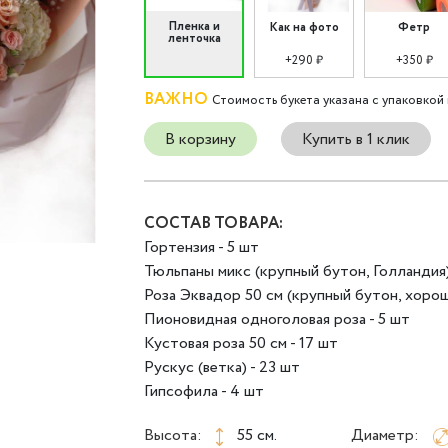
Пленка и
Как на фото
Фетр
ленточка
+290 ₽
+350 ₽
ВАЖНО
Стоимость букета указана с упаковкой 
В корзину
Купить в 1 клик
СОСТАВ ТОВАРА:
Гортензия - 5 шт
Тюльпаны микс (крупный бутон, Голландия)
Роза Эквадор 50 см (крупный бутон, хорош
Пионовидная одноголовая роза - 5 шт
Кустовая роза 50 см - 17 шт
Рускус (ветка) - 23 шт
Гипсофила - 4 шт
Высота:
55 см.
Диаметр: