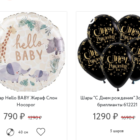
р Hello BABY Жираф Слон
Шары "С Днем рождения" З
Носорог
бриллианты 612221
790 ₽
1290 ₽
1290 ₽
1690 ₽
5 шаров
40 см