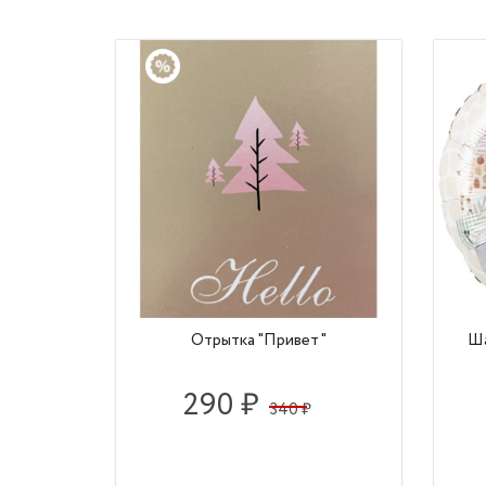
Отрытка "Привет"
Ша
290 ₽
340 ₽