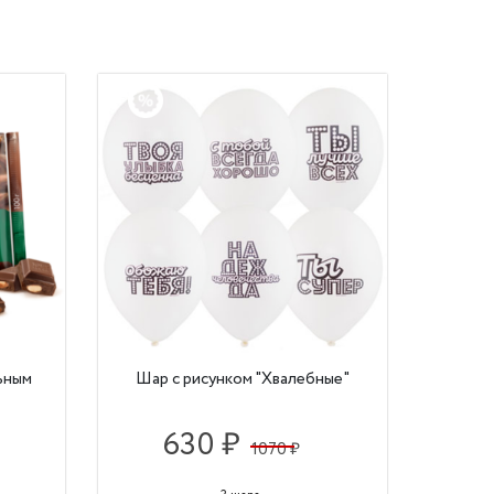
льным
Шар с рисунком "Хвалебные"
630 ₽
1070 ₽