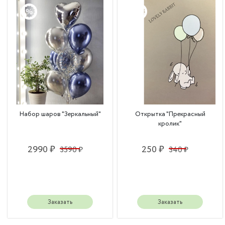
Набор шаров "Зеркальный"
Открытка "Прекрасный
кролик"
2990 ₽
250 ₽
3590 ₽
340 ₽
Заказать
Заказать