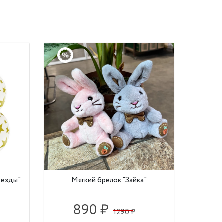
везды"
Мягкий брелок "Зайка"
890 ₽
1290 ₽