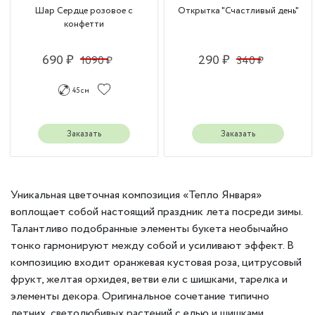
Шар Сердце розовое с
Открытка "Счастливый день"
конфетти
690 ₽
290 ₽
1090 ₽
340 ₽
45 см
Заказать
Заказать
Уникальная цветочная композиция «Тепло Января»
воплощает собой настоящий праздник лета посреди зимы.
Талантливо подобранные элементы букета необычайно
тонко гармонируют между собой и усиливают эффект. В
композицию входит оранжевая кустовая роза, цитрусовый
фрукт, желтая орхидея, ветви ели с шишками, тарелка и
элементы декора. Оригинальное сочетание типично
летних, светолюбивых растений с елью и шишками