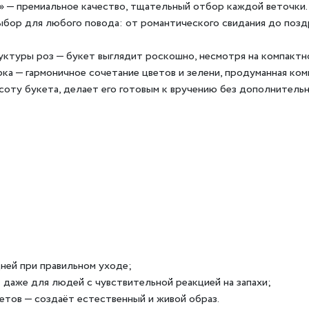
 — премиальное качество, тщательный отбор каждой веточки.
бор для любого повода: от романтического свидания до позд
уктуры роз — букет выглядит роскошно, несмотря на компактн
а — гармоничное сочетание цветов и зелени, продуманная ком
соту букета, делает его готовым к вручению без дополнительн
ней при правильном уходе;
 даже для людей с чувствительной реакцией на запахи;
етов — создаёт естественный и живой образ.