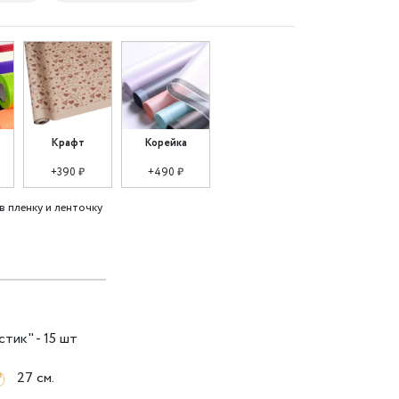
Крафт
Корейка
+390 ₽
+490 ₽
в пленку и ленточку
тик" - 15 шт
27 см.