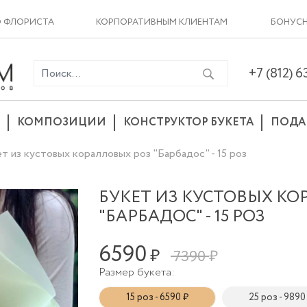
О ФЛОРИСТА
КОРПОРАТИВНЫМ КЛИЕНТАМ
БОНУСН
+7 (812) 
КОМПОЗИЦИИ
КОНСТРУКТОР БУКЕТА
ПОДА
т из кустовых коралловых роз "Барбадос" - 15 роз
БУКЕТ ИЗ КУСТОВЫХ КО
"БАРБАДОС" - 15 РОЗ
6590
₽
7390 ₽
Размер букета:
15 роз - 6590 ₽
25 роз - 9890