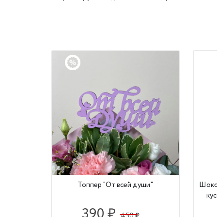
Топпер "От всей души"
Шокол
кус
390 ₽
450 ₽