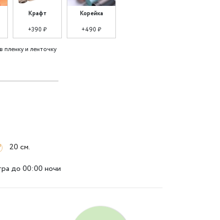
Крафт
Корейка
+390 ₽
+490 ₽
в пленку и ленточку
20 см.
тра до 00:00 ночи