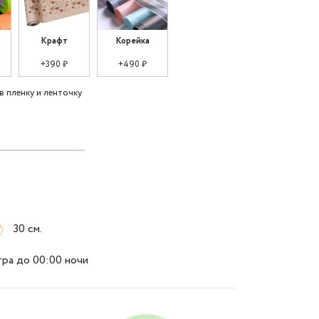
Крафт
Корейка
+390 ₽
+490 ₽
в пленку и ленточку
30 см.
тра до 00:00 ночи