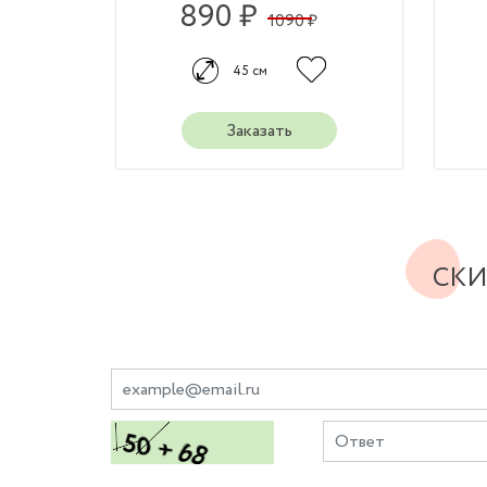
890 ₽
1090 ₽
45 см
Заказать
СКИ