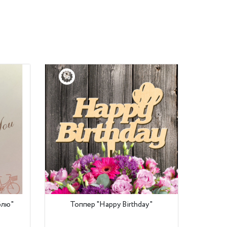
блю"
Топпер "Happy Birthday"