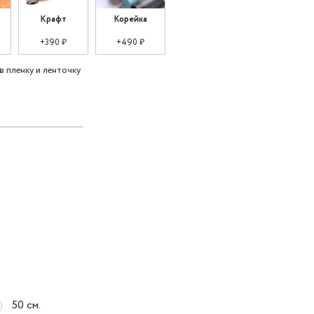
Крафт
Корейка
+390 ₽
+490 ₽
в пленку и ленточку
50 см.